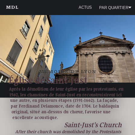
MDL
ACTUS
PAR QUARTIER
MÉMOIRE DE LYON
Église de Saint-Just
Après la démolition de leur église par les protestants, en
1562, les chanoines de Saint‑Just en reconstruisirent ici
une autre, en plusieurs étapes (1591‑1662). La façade,
par Ferdinand Delamonce, date de 1704. Le baldaquin
original, situé au‑dessus du chœur, favorise une
excellente acoustique.
Saint-Just’s Church
After their church was demolished by the Protestants