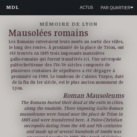
MDL
ACTUS
PAR QUARTIER
MÉMOIRE DE LYON
Mausolées romains
Les Romains enterraient leurs morts au sortir des villes,
le long des routes. À proximité de la place de Trion, ont
été trouvés en 1885 trois imposants mausolées
gallo‑romains qui furent transférés ici. Une nécropole
paléochrétienne des IVe‑Ve siècles composée de
plusieurs centaines de sépultures a été dégagée à
proximité en 1980. Le tombeau de Calsius Turpio, daté
de la fin du Ier siècle, est le plus ancien monument de
Lyon.
Roman Mausoleums
The Romans buried their dead at the exits to cities,
along the roadside. Three imposing Gallo‑Roman
mausoleums were found near the place de Trion in
1885 and were transferred here. A Paleo‑Christian
necropolis dating from the 4th and 5th centuries
and made up of several hundreds of tombs was