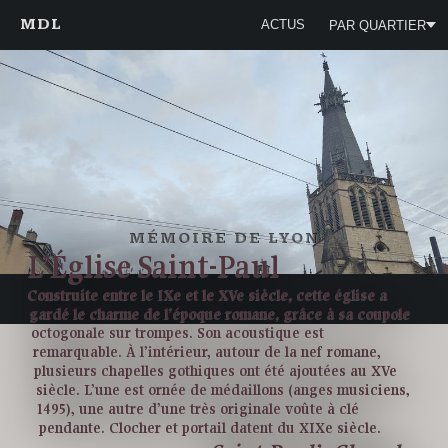
MDL
ACTUS
PAR QUARTIER
MÉMOIRE DE LYON
L’Église Saint-Paul
Construite entre le IXe et le XVe siècle, cette église a
gardé le charme de l’époque romane, grâce à sa coupole
octogonale sur trompes. Son acoustique est
remarquable. À l’intérieur, autour de la nef romane,
plusieurs chapelles gothiques ont été ajoutées au XVe
siècle. L’une est ornée de médaillons (anges musiciens,
1495), une autre d’une très originale voûte à clé
pendante. Clocher et portail datent du XIXe siècle.